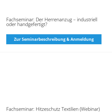
Zur Seminarbeschreibung & Anmeldung
Lehrgang: Einstiegsqualifizierung für
Mitarbeiterinnen und Mitarbeiter in der
Textilreinigung und im Textil Service
Zur Seminarbeschreibung & Anmeldung
Lehrgang: Nachhaltigkeitsbeauftragte/r für die
Textil- und Bekleidungswirtschaft
Zur Seminarbeschreibung & Anmeldung