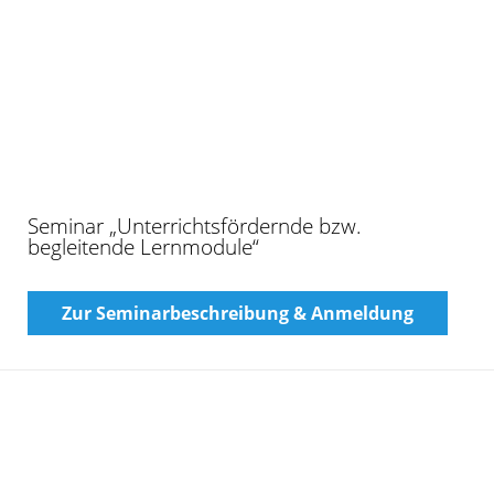
Workshop: Technisches Zeichnen in der
Bekleidungsindustrie (Refresh-Kurs)
Zur Seminarbeschreibung & Anmeldung
Zertifikatslehrgang „Fachkraft Textilproduktion
(IHK)“ mit Schwerpunkt „Vliesstofftechnik“ oder