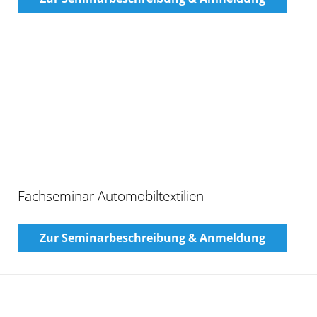
Zur Seminarbeschreibung & Anmeldung
Fachseminar: Der Herrenanzug – industriell
oder handgefertigt?
Zur Seminarbeschreibung & Anmeldung
Fachseminar: Hitzeschutz Textilien (Webinar)
Zur Seminarbeschreibung & Anmeldung