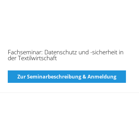
Fachseminar: KI Verordnung & EU AI Act
(Webinar)
Zur Seminarbeschreibung & Anmeldung
Kundenberatungs- und Verkaufstraining für
den textilen Handel