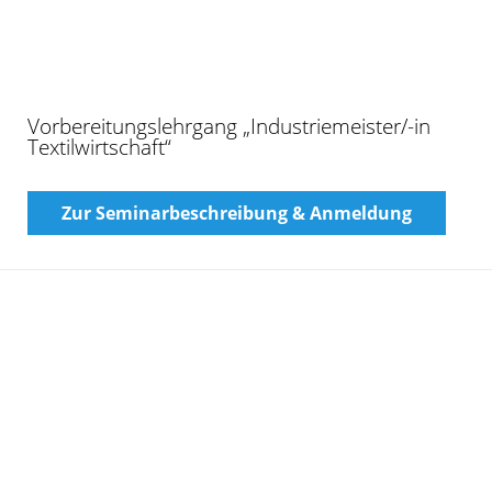
„Strickerei“ oder „Weberei“
Zur Seminarbeschreibung & Anmeldung
Das
passende Seminar
ist für Sie nicht dabei?
Bitte
schicken Sie uns Ihren Vorschlag
für ein
individuelles Seminar:
Name
*
Vorname
Nachname
E-Mail-Adresse
*