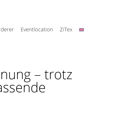
rderer
Eventlocation
ZiTex
nung – trotz
assende