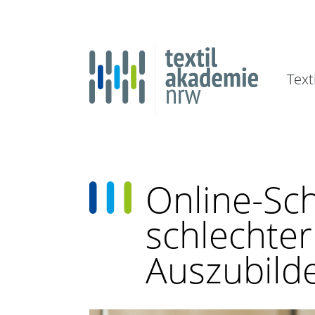
Text
Online-Sc
schlechte
Auszubild