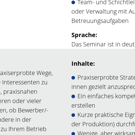
Team- und Schichtleit
oder Verwaltung mit Au
Betreuungsaufgaben
Sprache:
Das Seminar ist in deu
Inhalte:
axiserprobte Wege,
Praxiserprobte Stra
 Interessenten zu
innen gezielt anzuspr
n, praxisnahen
Ein einfaches kompe
ren oder vieler
erstellen
nen, ob Bewerber/-
Kurze praktische Eig
ndere in der
der Produktion) durch
 zu Ihrem Betrieb
Wenige, aber wirksam