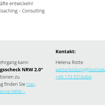
äfte entwickeln!
Coaching – Consulting
Kontakt:
Lehrgang kann
Helena Rotte
ngsscheck NRW 2.0“
weiterbildung@textila
tionen zu
+49 173 5316464
g finden Sie
hier
.
demie NRW –