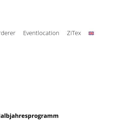
rderer
Eventlocation
ZiTex
Halbjahresprogramm