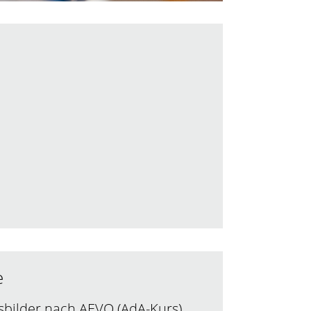
e
sbilder nach AEVO (AdA-Kurs)