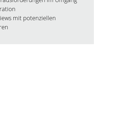
ration
ews mit potenziellen
ren