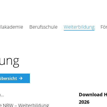
ilakademie
Berufsschule
Weiterbildung
Fö
dung
übersicht
n…
Download 
2026
e NRW – Weiterbildung