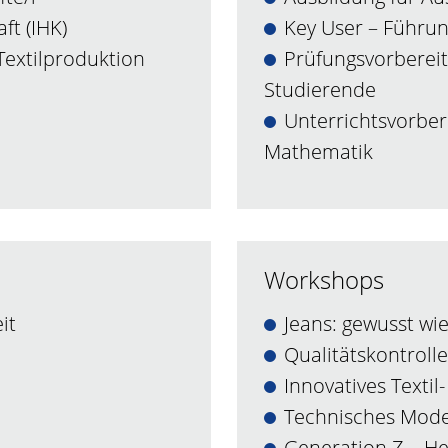
ft (IHK)
Key User – Führu
Textilproduktion
Prüfungsvorbereit
Studierende
Unterrichtsvorber
Mathematik
Workshops
it
Jeans: gewusst wi
Qualitätskontroll
Innovatives Texti
Technisches Mod
Generation Z – H