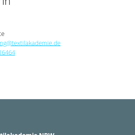
rin
te
ung@textilakademie.de
16464