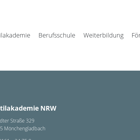
ilakademie
Berufsschule
Weiterbildung
Fö
tilakademie NRW
dter Straße 329
5 Mönchengladbach