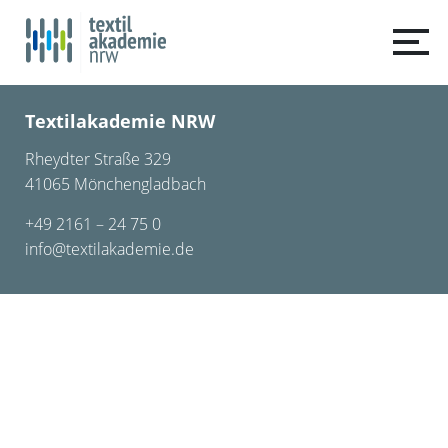
Textilakademie NRW
Rheydter Straße 329
41065 Mönchengladbach
+49 2161 – 24 75 0
info@textilakademie.de