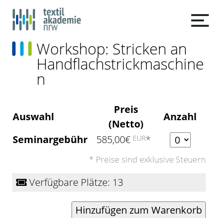
Workshop: Stricken an
Handflachstrickmaschine
n
Preis
Auswahl
Anzahl
(Netto)
Anzahl
Seminargebühr
585,00€
*
EUR
* Preise sind exklusive Steuern
Verfügbare Plätze: 13