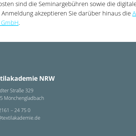
osten sind die Seminargebühren sowie die digital
er Anmeldung akzeptieren Sie darüber hinaus die
A
g GmbH
.
tilakademie NRW
dter Straße 329
5 Mönchengladbach
2161 – 24 75 0
@textilakademie.de