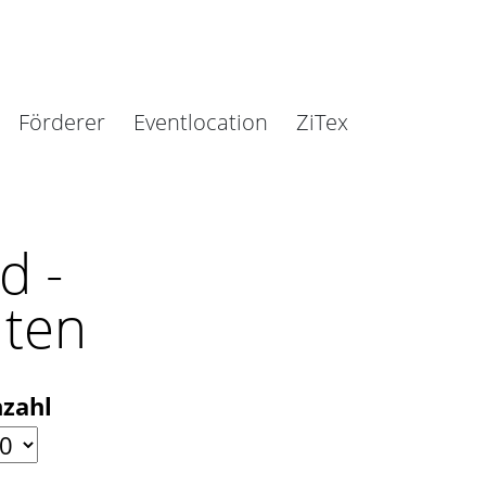
Förderer
Eventlocation
ZiTex
d -
lten
zahl
nzahl