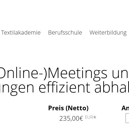
Textilakademie
Berufsschule
Weiterbildung
(Online-)Meetings un
gen effizient abha
Preis (Netto)
An
A
235,00€
*
EUR