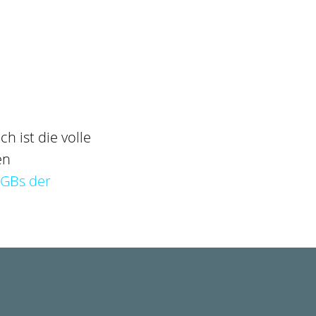
h ist die volle
en
GBs der