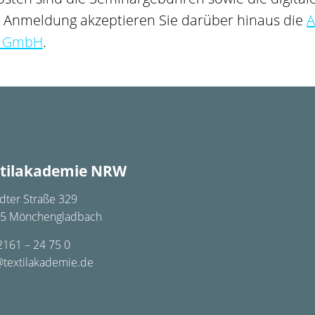
r Anmeldung akzeptieren Sie darüber hinaus die
A
g GmbH
.
tilakademie NRW
dter Straße 329
5 Mönchengladbach
2161 – 24 75 0
@textilakademie.de