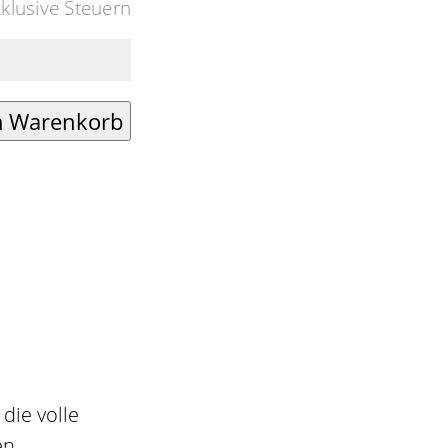
xklusive Steuern
die volle
en