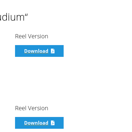
udium“
Reel Version
Download
Reel Version
Download