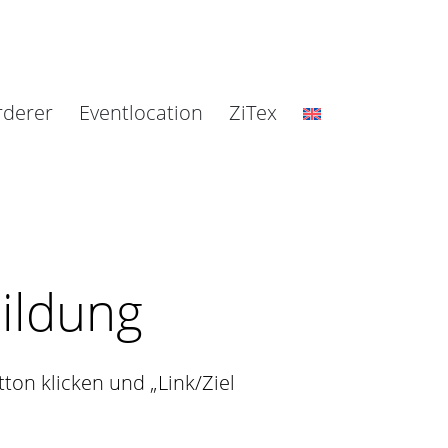
rderer
Eventlocation
ZiTex
ildung
tton klicken und „Link/Ziel