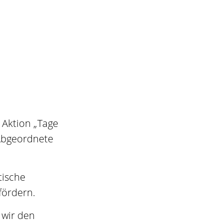
 Aktion „Tage
 Abgeordnete
tische
fördern.
 wir den