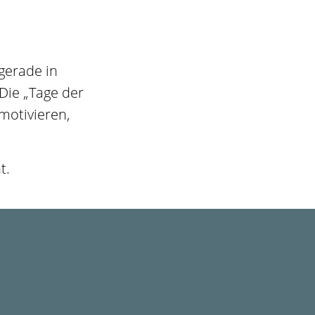
 gerade in
 Die „Tage der
motivieren,
t.