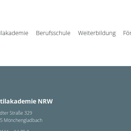
ilakademie
Berufsschule
Weiterbildung
Fö
tilakademie NRW
dter Straße 329
5 Mönchengladbach