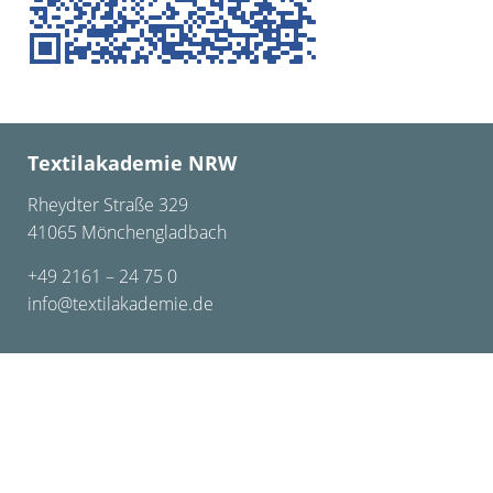
Textilakademie NRW
Rheydter Straße 329
41065 Mönchengladbach
+49 2161 – 24 75 0
info@textilakademie.de