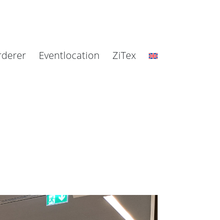
rderer
Eventlocation
ZiTex