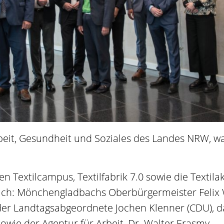
rbeit, Gesundheit und Soziales des Landes NRW, wa
 Textilcampus, Textilfabrik 7.0 sowie die Textila
lich: Mönchengladbachs Oberbürgermeister Felix
er Landtagsabgeordnete Jochen Klenner (CDU), d
wie der Agentur für Arbeit, Dr. Walter Erasmy