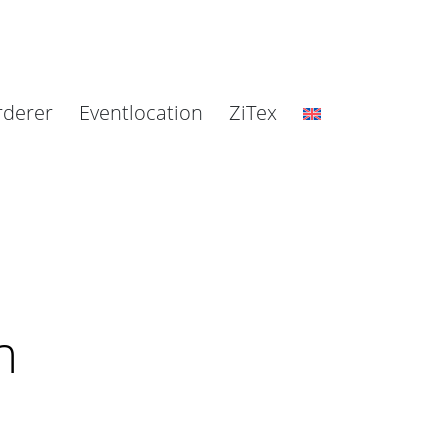
rderer
Eventlocation
ZiTex
n