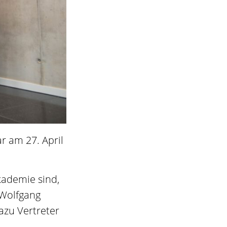
r am 27. April
kademie sind,
 Wolfgang
azu Vertreter