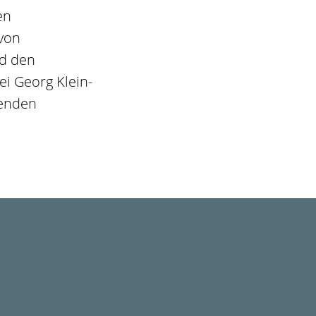
en
 von
nd den
ei Georg Klein-
henden