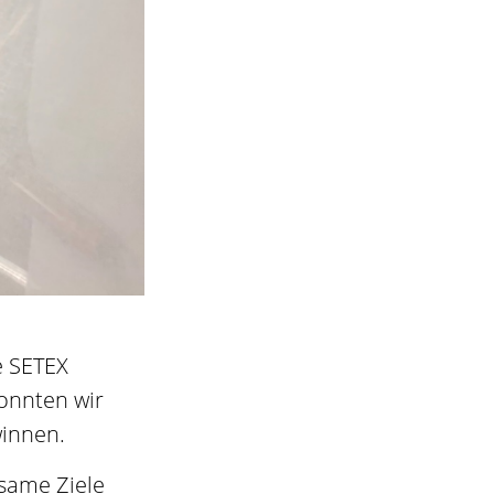
e SETEX
onnten wir
winnen.
nsame Ziele