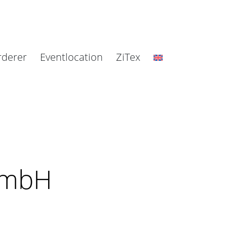
rderer
Eventlocation
ZiTex
 GmbH