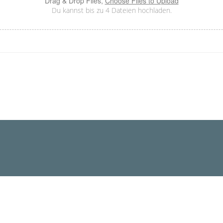
Drag & Drop Files,
Choose Files to Upload
Du kannst bis zu 4 Dateien hochladen.
tilakademie NRW
dter Straße 329
5 Mönchengladbach