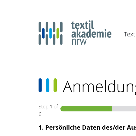
Text
Anmeldung
Step
1
of
6
1. Persönliche Daten des/der A