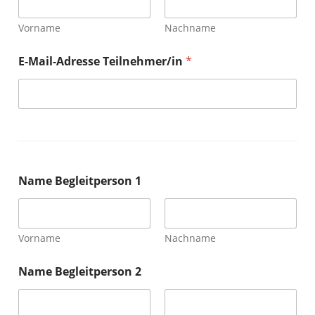
r
s
Vorname
Nachname
o
n
A
E-Mail-Adresse Teilnehmer/in
*
b
s
c
h
l
u
s
s
k
Name Begleitperson 1
l
a
s
s
Vorname
Nachname
e
Name Begleitperson 2