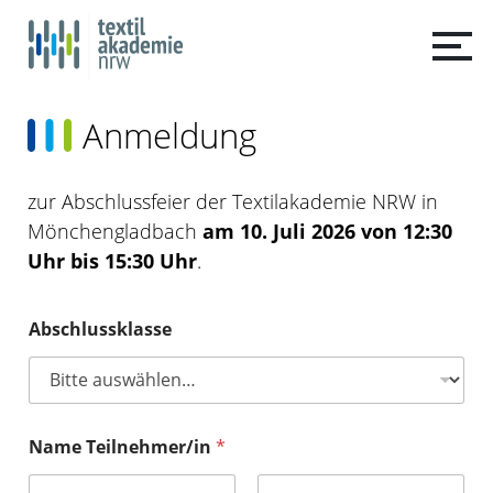
Anmeldung
zur Abschlussfeier der Textilakademie NRW in
Mönchengladbach
am 10. Juli 2026 von 12:30
Uhr bis 15:30 Uhr
.
B
Abschlussklasse
e
g
l
e
i
t
Name Teilnehmer/in
*
p
e