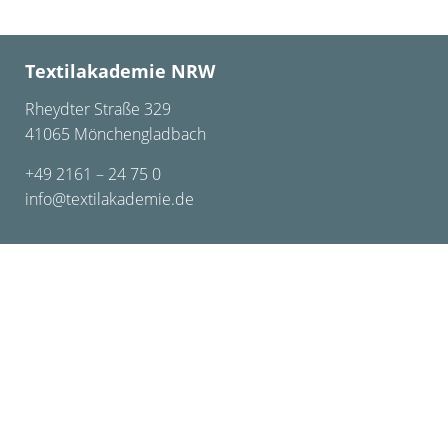
Textilakademie NRW
Rheydter Straße 329
41065 Mönchengladbach
+49 2161 – 24 75 0
info@textilakademie.de