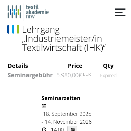
Lehrgang
„Industriemeister/in
Textilwirtschaft (IHK)“
Details
Price
Qty
Seminargebühr
5.980,00€
EUR
Expired
Seminarzeiten
18. September 2025
- 14. November 2026
14:00